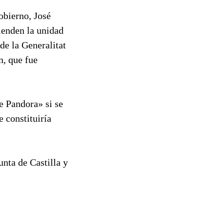
obierno, José
ienden la unidad
de la Generalitat
n, que fue
e Pandora» si se
e constituiría
nta de Castilla y