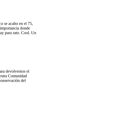
o se acabo en el 75,
e importancia donde
hay para rato. Cool. Un
para devolvernos el
nuestra Comunidad
conservación del