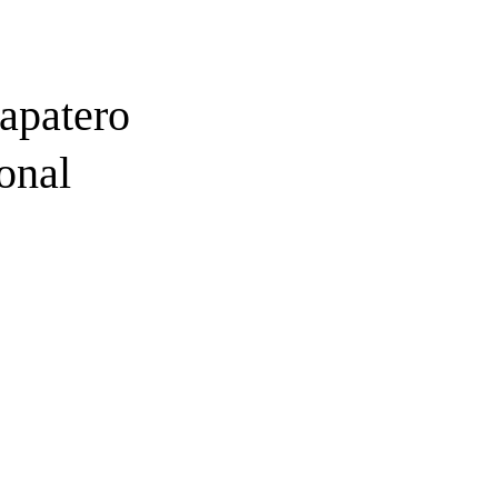
Zapatero
onal