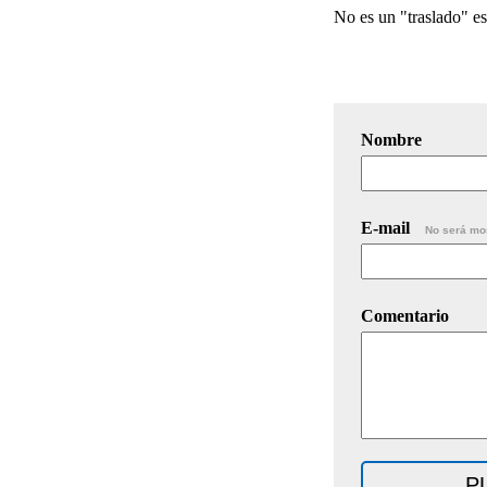
No es un "traslado" es
Nombre
E-mail
No será mo
Comentario